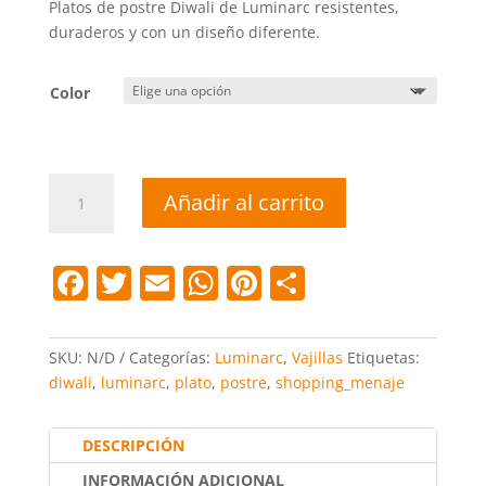
Platos de postre Diwali de Luminarc resistentes,
era:
es:
duraderos y con un diseño diferente.
2,75 €.
2,34 €.
Color
Plato
Añadir al carrito
postre
Diwali
Luminarc
F
T
E
W
Pi
C
cantidad
a
w
m
h
nt
o
c
itt
ai
at
er
m
SKU:
N/D
Categorías:
Luminarc
,
Vajillas
Etiquetas:
e
er
l
s
e
p
diwali
,
luminarc
,
plato
,
postre
,
shopping_menaje
b
A
st
ar
o
p
tir
DESCRIPCIÓN
INFORMACIÓN ADICIONAL