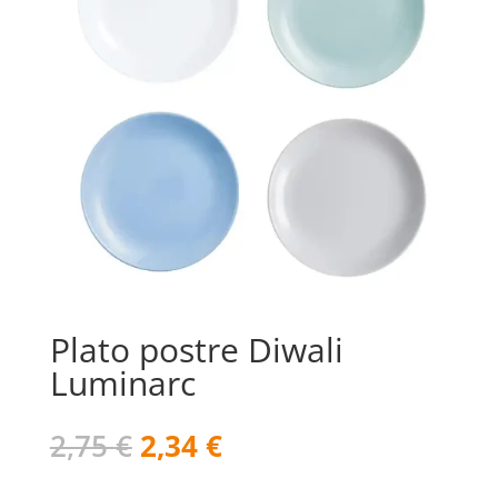
Plato postre Diwali
Luminarc
El
El
2,75
€
2,34
€
precio
precio
original
actual