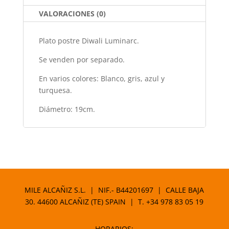
o
p
k
VALORACIONES (0)
Plato postre Diwali Luminarc.
Se venden por separado.
En varios colores: Blanco, gris, azul y
turquesa.
Diámetro: 19cm.
MILE ALCAÑIZ S.L. | NIF.- B44201697 | CALLE BAJA
30. 44600 ALCAÑIZ (TE) SPAIN | T.
+34 978 83 05 19
HORARIOS: