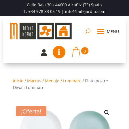
Calle Baja 30 • 44600 Alcañiz (TE) Spain
T.
+34 978 83 05 19
| info@milejardin.com
0


Inicio
/
Marcas
/
Menaje
/
Luminarc
/
Plato postre
Diwali Luminarc
¡Oferta!