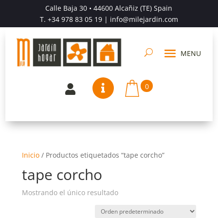
Calle Baja 30 • 44600 Alcañiz (TE) Spain
T.
+34 978 83 05 19
| info@milejardin.com
0


Inicio
/
Productos etiquetados “tape corcho”
tape corcho
Mostrando el único resultado