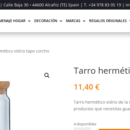
| Calle Baja 30 • 44600 Alcañiz (TE) Spain | T.
+34 978 83 05 19
| in
MENAJE HOGAR
DECORACIÓN
MARCAS
REGALOS ORIGINALES
mético vidrio tape corcho
Tarro herméti
11,40
€
Tarro hermético vidrio de la
productos que necesitas gua
4 disponibles