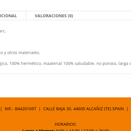
ICIONAL
VALORACIONES (0)
arc.
io y otros materiales.
lógico, 100% hermético, maaterial 100% saludable, no poroso, larga 
 | NIF.- B44201697 | CALLE BAJA 30. 44600 ALCAÑIZ (TE) SPAIN |
HORARIOS:
Lunes a Viernes:
9:00 a 13:30 / 17:00 a 20:00