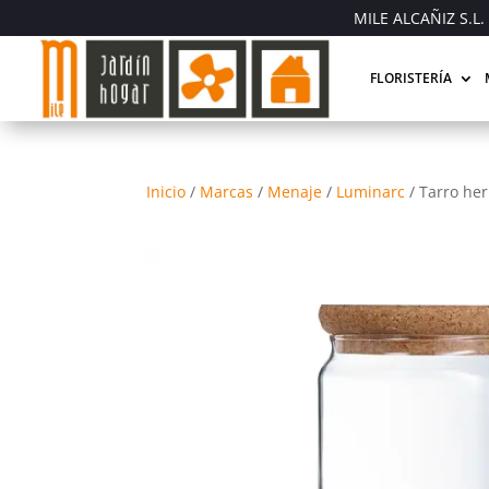
MILE ALCAÑIZ S.L. 
FLORISTERÍA
Inicio
/
Marcas
/
Menaje
/
Luminarc
/
Tarro her