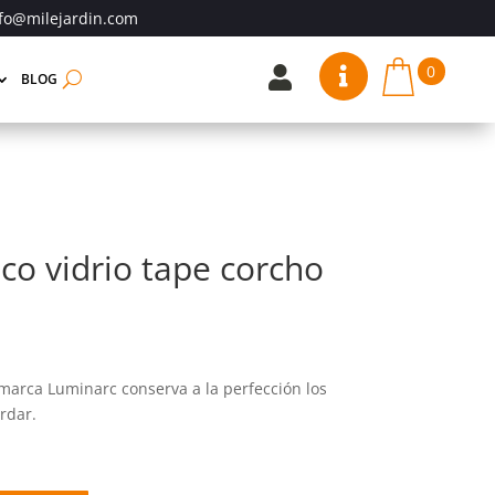
fo@milejardin.com
0


BLOG
co vidrio tape corcho
 marca Luminarc conserva a la perfección los
rdar.