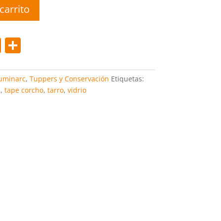
carrito
Pi
C
nt
o
er
m
uminarc
,
Tuppers y Conservación
Etiquetas:
e
p
e
,
tape corcho
,
tarro
,
vidrio
st
ar
tir