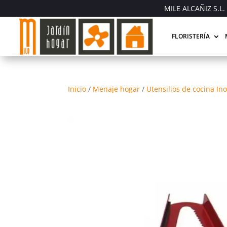
MILE ALCAÑIZ S.L. 
FLORISTERÍA
Inicio
/
Menaje hogar
/
Utensilios de cocina In