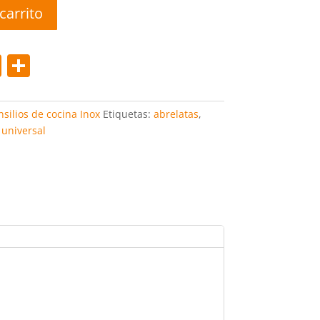
carrito
Pi
C
nt
o
er
m
nsilios de cocina Inox
Etiquetas:
abrelatas
,
e
p
,
universal
st
ar
tir