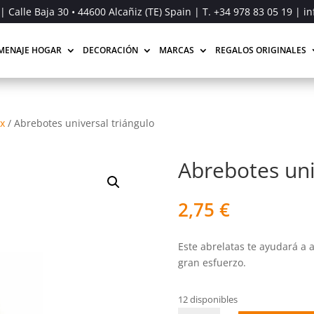
| Calle Baja 30 • 44600 Alcañiz (TE) Spain | T.
+34 978 83 05 19
| in
MENAJE HOGAR
DECORACIÓN
MARCAS
REGALOS ORIGINALES
ox
/
Abrebotes universal triángulo
Abrebotes uni
2,75
€
Este abrelatas te ayudará a 
gran esfuerzo.
12 disponibles