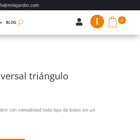
fo@milejardin.com
0


BLOG
versal triángulo
abrir con comodidad todo tipo de botes sin un