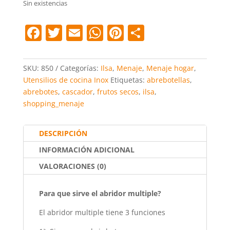
Sin existencias
F
T
E
W
Pi
C
a
w
m
h
nt
o
c
itt
ai
at
er
m
SKU:
850
Categorías:
Ilsa
,
Menaje
,
Menaje hogar
,
e
er
l
s
e
p
Utensilios de cocina Inox
Etiquetas:
abrebotellas
,
abrebotes
,
cascador
,
frutos secos
,
ilsa
,
b
A
st
ar
shopping_menaje
o
p
tir
o
p
DESCRIPCIÓN
k
INFORMACIÓN ADICIONAL
VALORACIONES (0)
Para que sirve el abridor multiple?
El abridor multiple tiene 3 funciones