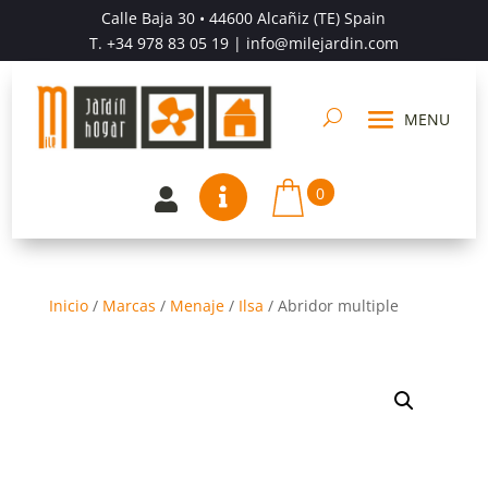
Calle Baja 30 • 44600 Alcañiz (TE) Spain
T.
+34 978 83 05 19
| info@milejardin.com
0


Inicio
/
Marcas
/
Menaje
/
Ilsa
/
Abridor multiple