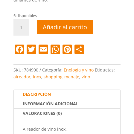
6 disponibles
Aireador
Añadir al carrito
De
Vino
Inox
F
T
E
W
Pi
C
cantidad
a
w
m
h
nt
o
c
itt
ai
at
er
m
SKU:
784900
Categoría:
Enología y vino
Etiquetas:
e
er
l
s
e
p
aireador
,
inox
,
shopping_menaje
,
vino
b
A
st
ar
o
p
tir
DESCRIPCIÓN
o
p
INFORMACIÓN ADICIONAL
k
VALORACIONES (0)
Aireador de vino inox.