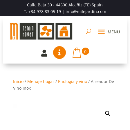
Calle Baja 30 • 44600 Alcañiz (TE) Spain
T.
+34 978 83 05 19
| info@milejardin.com
0


Inicio
/
Menaje hogar
/
Enología y vino
/
Aireador De
Vino Inox