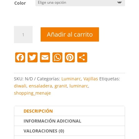
Color
Bol
Añadir al carrito
Diwali
14,5cm.
Turquesa,Gris
F
T
E
W
Pi
C
y
a
w
m
h
nt
o
Azul
cantidad
c
itt
ai
at
er
m
SKU:
N/D
Categorías:
Luminarc
,
Vajillas
Etiquetas:
e
er
l
s
e
p
diwali
,
ensaladera
,
granit
,
luminarc
,
shopping_menaje
b
A
st
ar
o
p
tir
DESCRIPCIÓN
o
p
INFORMACIÓN ADICIONAL
k
VALORACIONES (0)