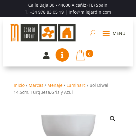
Calle Baja 30 • 44600 Alcañiz (TE) Spain
T.
+34 978 83 05 19
| info@milejardin.com
0


Inicio
/
Marcas
/
Menaje
/
Luminarc
/
Bol Diwali
14,5cm. Turquesa,Gris y Azul