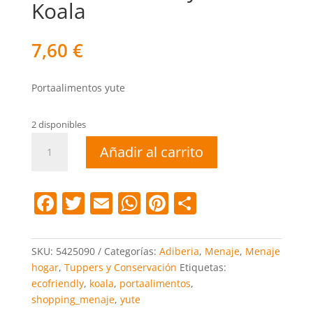
Koala
7,60
€
Portaalimentos yute
2 disponibles
Portaalimentos
Añadir al carrito
yute
Koala
cantidad
F
T
E
W
Pi
C
a
w
m
h
nt
o
c
itt
ai
at
er
m
SKU:
5425090
Categorías:
Adiberia
,
Menaje
,
Menaje
e
er
l
s
e
p
hogar
,
Tuppers y Conservación
Etiquetas:
ecofriendly
,
koala
,
portaalimentos
,
b
A
st
ar
shopping_menaje
,
yute