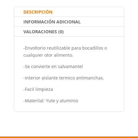
o
p
tir
o
p
DESCRIPCIÓN
k
INFORMACIÓN ADICIONAL
VALORACIONES (0)
-Envoltorio reutilizable para bocadillos o
cualquier otor alimento.
-Se convierte en salvamantel
-Interior aislante termico antimanchas.
-Facil limpieza
-Materilal: Yute y aluminio