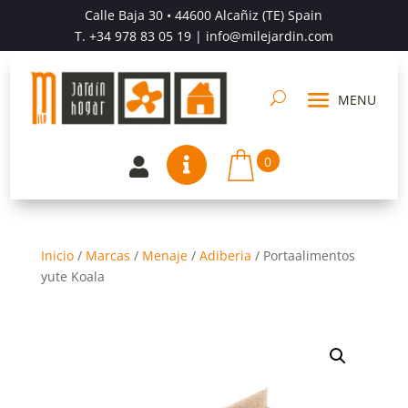
Calle Baja 30 • 44600 Alcañiz (TE) Spain
T.
+34 978 83 05 19
| info@milejardin.com
0


Inicio
/
Marcas
/
Menaje
/
Adiberia
/
Portaalimentos
yute Koala