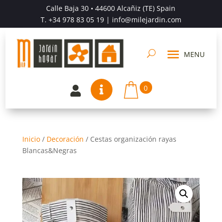
Calle Baja 30 • 44600 Alcañiz (TE) Spain
T.
+34 978 83 05 19
| info@milejardin.com
0


Inicio
/
Decoración
/
Cestas organización rayas
Blancas&Negras