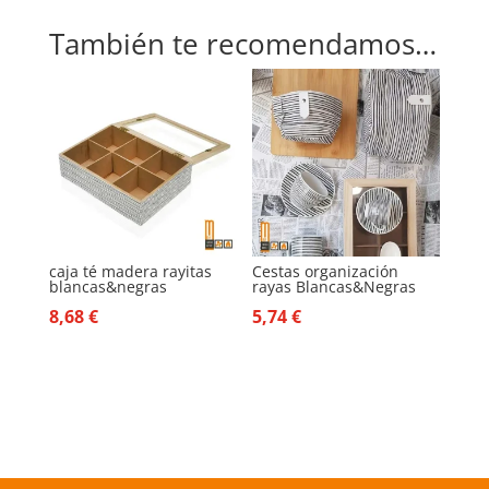
También te recomendamos…
caja té madera rayitas
Cestas organización
blancas&negras
rayas Blancas&Negras
8,68
€
5,74
€