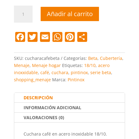
Cuchara
Añadir al carrito
café
Beta
cantidad
F
T
E
W
Pi
C
a
w
m
h
nt
o
c
itt
ai
at
er
m
SKU:
cucharacafebeta
Categorías:
Beta
,
Cubertería
,
e
er
l
s
e
p
Menaje
,
Menaje hogar
Etiquetas:
18/10
,
acero
inoxxidable
,
café
,
cuchara
,
pintinox
,
serie beta
,
b
A
st
ar
shopping_menaje
Marca:
Pintinox
o
p
tir
o
p
DESCRIPCIÓN
k
INFORMACIÓN ADICIONAL
VALORACIONES (0)
Cuchara café en acero inoxidable 18/10.