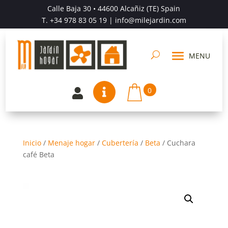
Calle Baja 30 • 44600 Alcañiz (TE) Spain
T.
+34 978 83 05 19
| info@milejardin.com
0


Inicio
/
Menaje hogar
/
Cubertería
/
Beta
/
Cuchara
café Beta