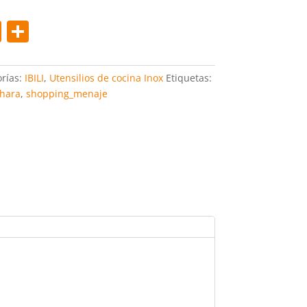
Pi
C
nt
o
er
m
rías:
IBILI
,
Utensilios de cocina Inox
Etiquetas:
e
p
hara
,
shopping_menaje
st
ar
tir