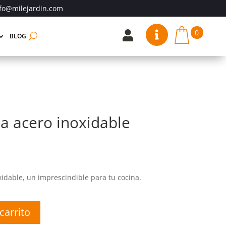
fo@milejardin.com
0


BLOG
a acero inoxidable
idable, un imprescindible para tu cocina.
carrito