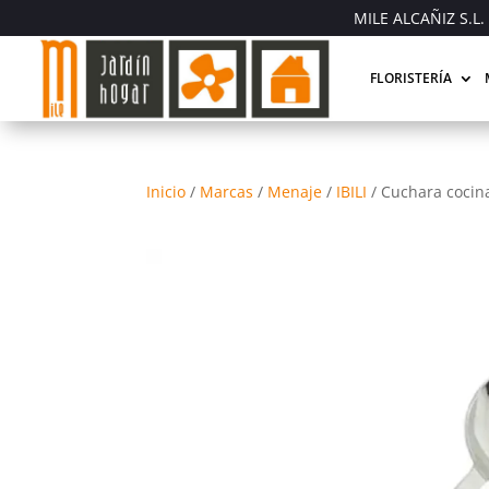
MILE ALCAÑIZ S.L. 
FLORISTERÍA
Inicio
/
Marcas
/
Menaje
/
IBILI
/
Cuchara cocina