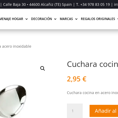
| Calle Baja 30 • 44600 Alcañiz (TE) Spain | T.
+34 978 83 05 19
| in
MENAJE HOGAR
DECORACIÓN
MARCAS
REGALOS ORIGINALES
 acero inoxidable
Cuchara cocin
2,95
€
Cuchara cocina en acero inox
Cuchara
Añadir al 
cocina