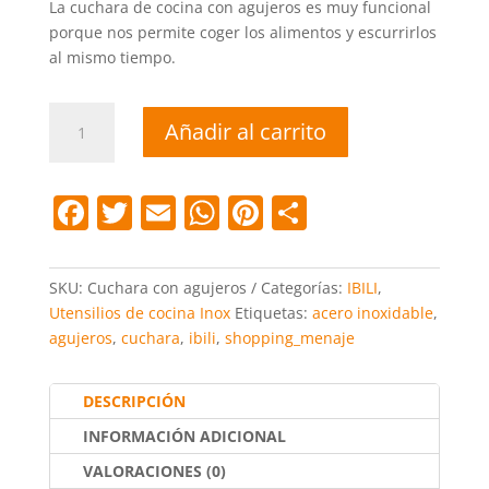
La cuchara de cocina con agujeros es muy funcional
porque nos permite coger los alimentos y escurrirlos
al mismo tiempo.
Cuchara
Añadir al carrito
con
agujeros
acero
F
T
E
W
Pi
C
inoxidable
a
w
m
h
nt
o
cantidad
c
itt
ai
at
er
m
SKU:
Cuchara con agujeros
Categorías:
IBILI
,
e
er
l
s
e
p
Utensilios de cocina Inox
Etiquetas:
acero inoxidable
,
agujeros
,
cuchara
,
ibili
,
shopping_menaje
b
A
st
ar
o
p
tir
DESCRIPCIÓN
o
p
INFORMACIÓN ADICIONAL
k
VALORACIONES (0)