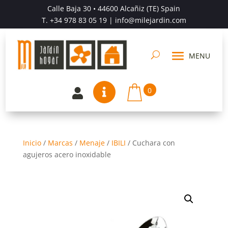
Calle Baja 30 • 44600 Alcañiz (TE) Spain
T.
+34 978 83 05 19
| info@milejardin.com
0


Inicio
/
Marcas
/
Menaje
/
IBILI
/
Cuchara con
agujeros acero inoxidable