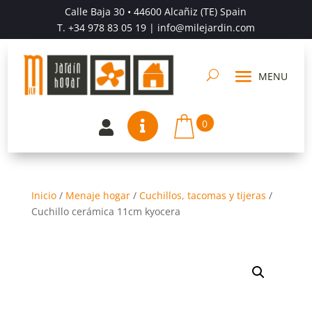
Calle Baja 30 • 44600 Alcañiz (TE) Spain
T.
+34 978 83 05 19
| info@milejardin.com
0


Inicio
/
Menaje hogar
/
Cuchillos, tacomas y tijeras
/
Cuchillo cerámica 11cm kyocera