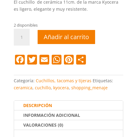
El cuchillo de cerámica 11cm. de la marca Kyocera
es ligero, elegante y muy resistente.
2 disponibles
Cuchillo
Añadir al carrito
cerámica
11cm
kyocera
F
T
E
W
Pi
C
cantidad
a
w
m
h
nt
o
c
itt
ai
at
er
m
Categoría:
Cuchillos, tacomas y tijeras
Etiquetas:
e
er
l
s
e
p
ceramica
,
cuchillo
,
kyocera
,
shopping_menaje
b
A
st
ar
o
p
tir
DESCRIPCIÓN
o
p
INFORMACIÓN ADICIONAL
k
VALORACIONES (0)