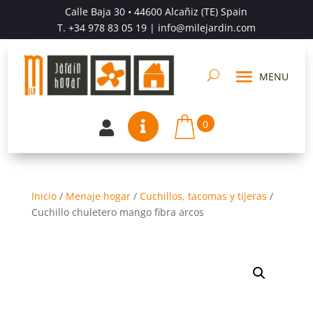
Calle Baja 30 • 44600 Alcañiz (TE) Spain
T.
+34 978 83 05 19
| info@milejardin.com
0


Inicio
/
Menaje hogar
/
Cuchillos, tacomas y tijeras
/
Cuchillo chuletero mango fibra arcos