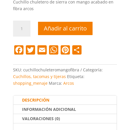
Cuchillo chuletero de sierra con mango acabado en
fibra arcos
Cuchillo
Añadir al carrito
chuletero
mango
fibra
F
T
E
W
Pi
C
arcos
a
w
m
h
nt
o
cantidad
c
itt
ai
at
er
m
SKU:
cuchillochuleteromangofibra
Categoría:
e
er
l
s
e
p
Cuchillos, tacomas y tijeras
Etiqueta:
shopping_menaje
Marca:
Arcos
b
A
st
ar
o
p
tir
DESCRIPCIÓN
o
p
INFORMACIÓN ADICIONAL
k
VALORACIONES (0)