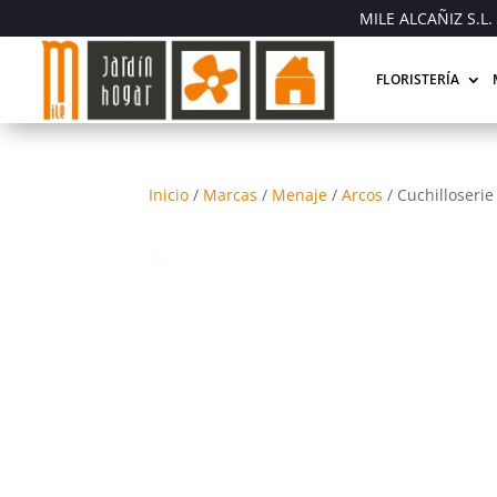
MILE ALCAÑIZ S.L. 
FLORISTERÍA
Inicio
/
Marcas
/
Menaje
/
Arcos
/
Cuchilloserie