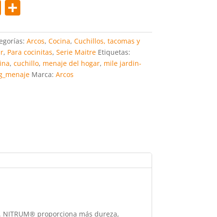
Pi
C
nt
o
er
m
egorías:
Arcos
,
Cocina
,
Cuchillos, tacomas y
e
p
r
,
Para cocinitas
,
Serie Maitre
Etiquetas:
ina
,
cuchillo
,
menaje del hogar
,
mile jardin-
st
ar
g_menaje
Marca:
Arcos
tir
cos. NITRUM® proporciona más dureza,