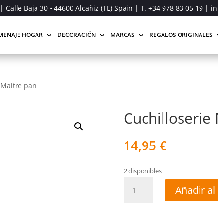
| Calle Baja 30 • 44600 Alcañiz (TE) Spain | T.
+34 978 83 05 19
| in
MENAJE HOGAR
DECORACIÓN
MARCAS
REGALOS ORIGINALES
 Maitre pan
Cuchilloserie
14,95
€
2 disponibles
Cuchilloserie
Añadir al 
Maitre
pan
cantidad