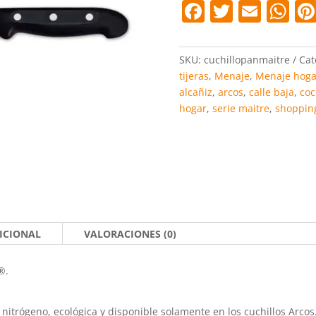
F
T
E
W
a
w
m
h
c
itt
ai
at
SKU:
cuchillopanmaitre
Cat
e
er
l
s
tijeras
,
Menaje
,
Menaje hoga
alcañiz
,
arcos
,
calle baja
,
coc
b
A
hogar
,
serie maitre
,
shoppin
o
p
o
p
k
ICIONAL
VALORACIONES (0)
®.
nitrógeno, ecológica y disponible solamente en los cuchillos Ar