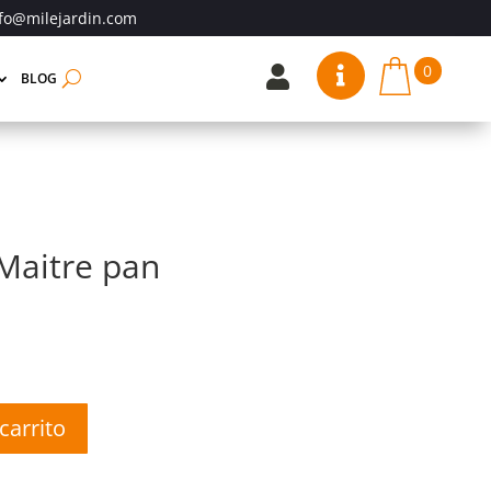
fo@milejardin.com
0


BLOG
 Maitre pan
carrito