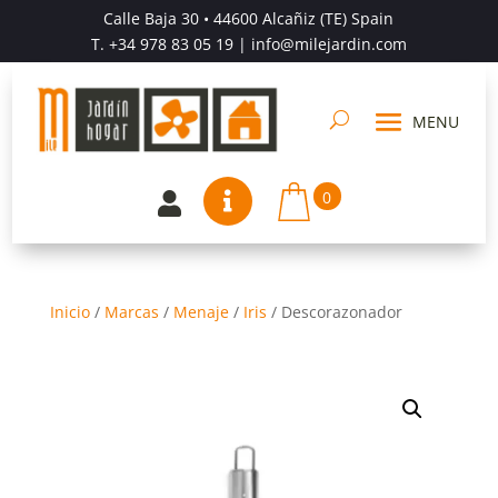
Calle Baja 30 • 44600 Alcañiz (TE) Spain
T.
+34 978 83 05 19
| info@milejardin.com
0


Inicio
/
Marcas
/
Menaje
/
Iris
/
Descorazonador