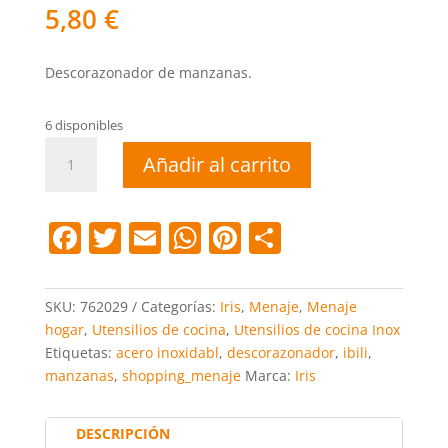
5,80
€
Descorazonador de manzanas.
6 disponibles
Descorazonador
Añadir al carrito
cantidad
F
T
E
W
Pi
C
a
w
m
h
nt
o
c
itt
ai
at
er
m
SKU:
762029
Categorías:
Iris
,
Menaje
,
Menaje
e
er
l
s
e
p
hogar
,
Utensilios de cocina
,
Utensilios de cocina Inox
Etiquetas:
acero inoxidabl
,
descorazonador
,
ibili
,
b
A
st
ar
manzanas
,
shopping_menaje
Marca:
Iris
o
p
tir
o
p
DESCRIPCIÓN