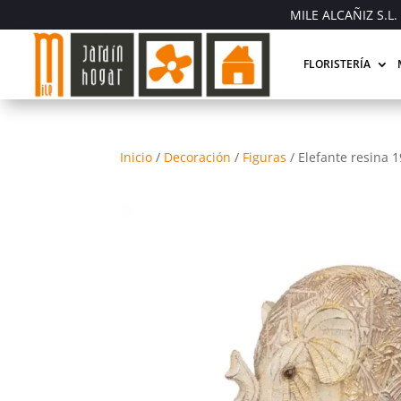
MILE ALCAÑIZ S.L. 
FLORISTERÍA
Inicio
/
Decoración
/
Figuras
/
Elefante resina 