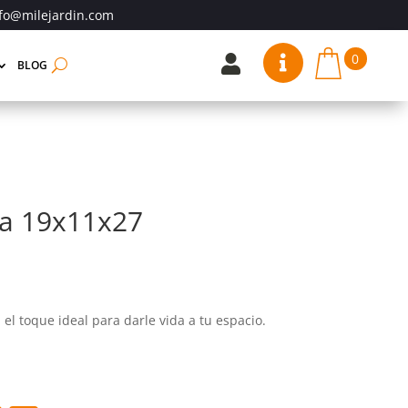
fo@milejardin.com
0


BLOG
na 19x11x27
 el toque ideal para darle vida a tu espacio.