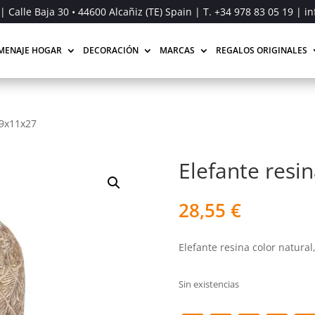
| Calle Baja 30 • 44600 Alcañiz (TE) Spain | T.
+34 978 83 05 19
| in
MENAJE HOGAR
DECORACIÓN
MARCAS
REGALOS ORIGINALES
19x11x27
Elefante resi
28,55
€
Elefante resina color natural,
Sin existencias