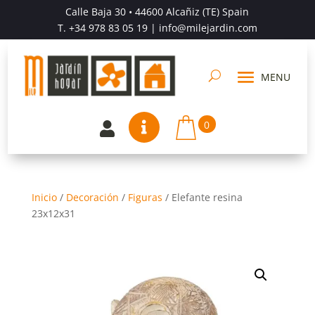
Calle Baja 30 • 44600 Alcañiz (TE) Spain
T.
+34 978 83 05 19
| info@milejardin.com
0


Inicio
/
Decoración
/
Figuras
/
Elefante resina
23x12x31