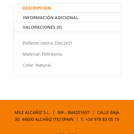
b
A
st
ar
o
p
tir
DESCRIPCIÓN
o
p
INFORMACIÓN ADICIONAL
k
VALORACIONES (0)
Elefante resina 23x12x31
Material: Poliresina.
Color: Natural.
MILE ALCAÑIZ S.L. | NIF.- B44201697 | CALLE BAJA
30. 44600 ALCAÑIZ (TE) SPAIN | T.
+34 978 83 05 19