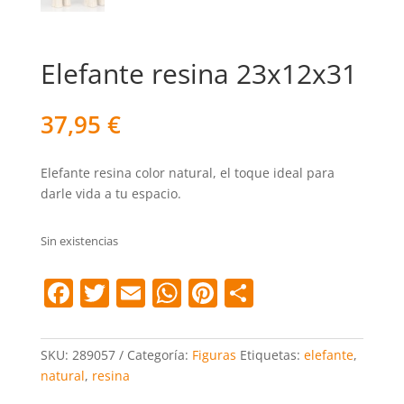
Elefante resina 23x12x31
37,95
€
Elefante resina color natural, el toque ideal para
darle vida a tu espacio.
Sin existencias
F
T
E
W
Pi
C
a
w
m
h
nt
o
c
itt
ai
at
er
m
SKU:
289057
Categoría:
Figuras
Etiquetas:
elefante
,
e
er
l
s
e
p
natural
,
resina