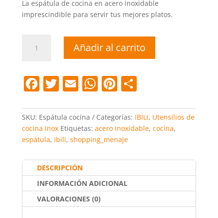
La espátula de cocina en acero inoxidable
imprescindible para servir tus mejores platos.
Espátula
Añadir al carrito
cocina
acero
inoxidable
F
T
E
W
Pi
C
cantidad
a
w
m
h
nt
o
c
itt
ai
at
er
m
SKU:
Espátula cocina
Categorías:
IBILI
,
Utensilios de
e
er
l
s
e
p
cocina Inox
Etiquetas:
acero inoxidable
,
cocina
,
espátula
,
ibili
,
shopping_menaje
b
A
st
ar
o
p
tir
DESCRIPCIÓN
o
p
INFORMACIÓN ADICIONAL
k
VALORACIONES (0)