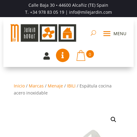
Calle Baja 30 • 44600 Alcañiz (TE) Spain
T.
+34 978 83 05 19
| info@milejardin.com
0


Inicio
/
Marcas
/
Menaje
/
IBILI
/
Espátula cocina
acero inoxidable