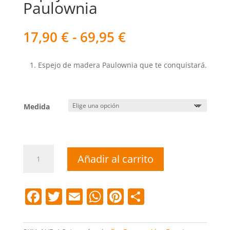
Paulownia
Rango
17,90
€
-
69,95
€
de
precios:
Espejo de madera Paulownia que te conquistará.
desde
17,90 €
hasta
69,95 €
Medida
Espejo
Añadir al carrito
De
Madera
Paulownia
F
T
E
W
Pi
C
cantidad
a
w
m
h
nt
o
c
itt
ai
at
er
m