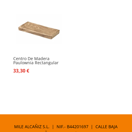
Centro De Madera
Paulownia Rectangular
33,30
€
MILE ALCAÑIZ S.L. | NIF.- B44201697 | CALLE BAJA