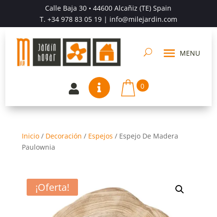
Calle Baja 30 • 44600 Alcañiz (TE) Spain
T.
+34 978 83 05 19
| info@milejardin.com
0


Inicio
/
Decoración
/
Espejos
/
Espejo De Madera
Paulownia
¡Oferta!