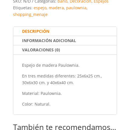
SKU:
N/D
Categorías:
baño
,
Decoración
,
Espejos
e
er
l
s
e
p
Etiquetas:
espejo
,
madera
,
paulownia
,
shopping_menaje
b
A
st
ar
o
p
tir
DESCRIPCIÓN
o
p
INFORMACIÓN ADICIONAL
k
VALORACIONES (0)
Espejo de madera Paulownia.
En tres medidas diferentes: 25x6x25 cm.,
30x6x30 cm. y 40x6x40 cm.
Material: Paulownia.
Color: Natural.
También te recomendamos…