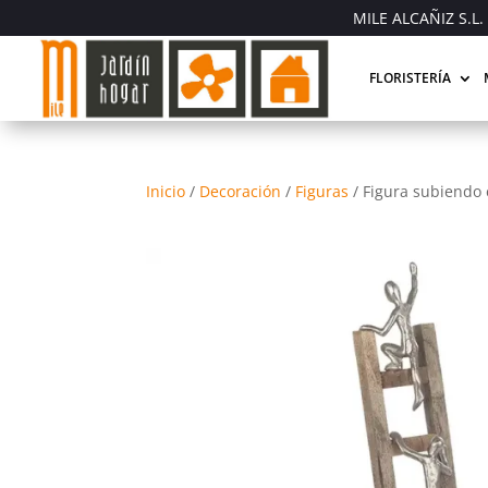
MILE ALCAÑIZ S.L. 
FLORISTERÍA
Inicio
/
Decoración
/
Figuras
/
Figura subiendo 