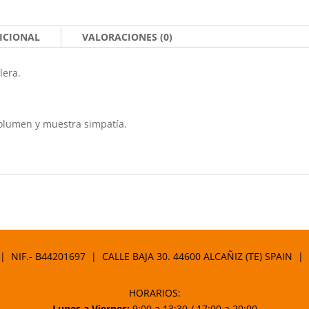
ICIONAL
VALORACIONES (0)
lera.
volumen y muestra simpatía.
 | NIF.- B44201697 | CALLE BAJA 30. 44600 ALCAÑIZ (TE) SPAIN |
HORARIOS:
Lunes a Viernes:
9:00 a 13:30 / 17:00 a 20:00