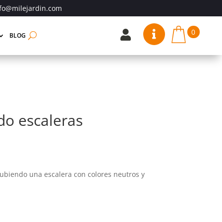
fo@milejardin.com
0


BLOG
do escaleras
ubiendo una escalera con colores neutros y