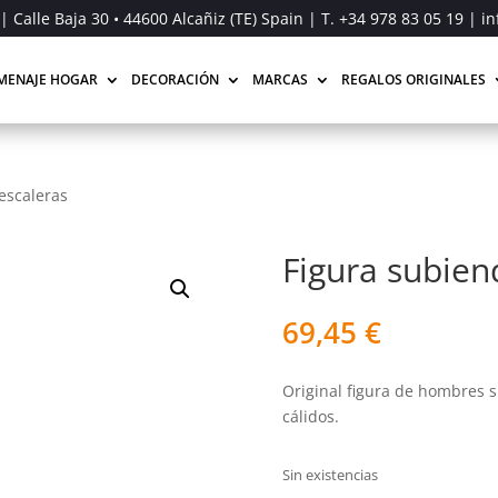
| Calle Baja 30 • 44600 Alcañiz (TE) Spain | T.
+34 978 83 05 19
| in
MENAJE HOGAR
DECORACIÓN
MARCAS
REGALOS ORIGINALES
escaleras
Figura subien
69,45
€
Original figura de hombres s
cálidos.
Sin existencias