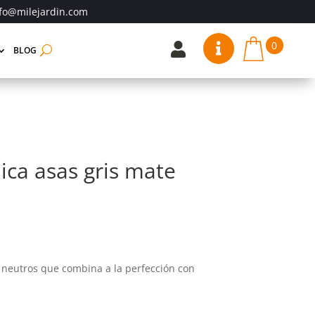
fo@milejardin.com
0


BLOG
ica asas gris mate
 neutros que combina a la perfección con