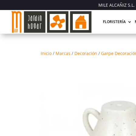
MILE ALCAÑIZ S.L. 
FLORISTERÍA
Inicio
/
Marcas
/
Decoración
/
Garpe Decoraciö