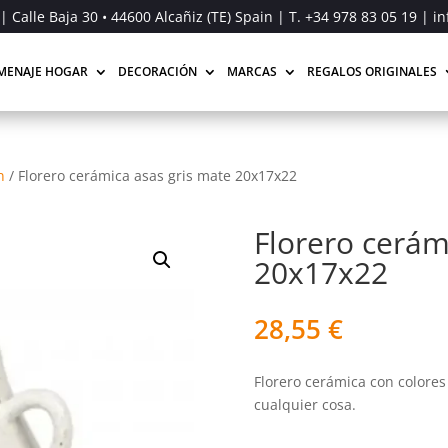
| Calle Baja 30 • 44600 Alcañiz (TE) Spain | T.
+34 978 83 05 19
| in
MENAJE HOGAR
DECORACIÓN
MARCAS
REGALOS ORIGINALES
n
/
Florero cerámica asas gris mate 20x17x22
Florero cerám
20x17x22
28,55
€
Florero cerámica con colores
cualquier cosa.