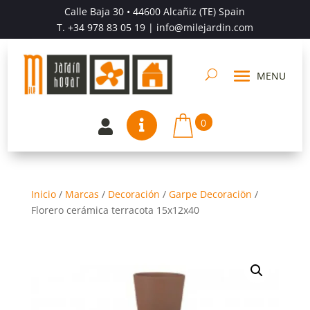
Calle Baja 30 • 44600 Alcañiz (TE) Spain
T.
+34 978 83 05 19
| info@milejardin.com
0


Inicio
/
Marcas
/
Decoración
/
Garpe Decoraciön
/
Florero cerámica terracota 15x12x40