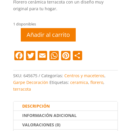
Florero cerámica terracota con un diseño muy
original para tu hogar.
1 disponibles
Añadir al carrito
Florero
cerámica
terracota
F
T
E
W
Pi
C
15x12x40
a
w
m
h
nt
o
cantidad
c
itt
ai
at
er
m
SKU:
645675
Categorías:
Centros y maceteros
,
e
er
l
s
e
p
Garpe Decoraciön
Etiquetas:
ceramica
,
florero
,
terracota
b
A
st
ar
o
p
tir
DESCRIPCIÓN
o
p
INFORMACIÓN ADICIONAL
k
VALORACIONES (0)