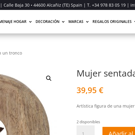
| Calle Baja 30 • 44600 Alcañiz (TE) Spain | T.
+34 978 83 05 19
| in
MENAJE HOGAR
DECORACIÓN
MARCAS
REGALOS ORIGINALES
n un tronco
Mujer sentada
39,95
€
Artística figura de una muje
2 disponibles
Mujer
Añadir al 