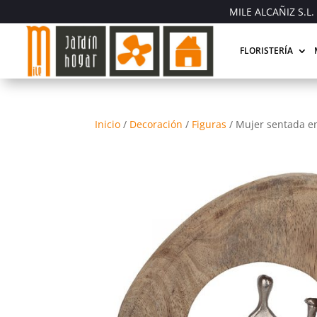
MILE ALCAÑIZ S.L. 
FLORISTERÍA
Inicio
/
Decoración
/
Figuras
/
Mujer sentada e