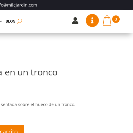
fo@milejardin.com
0


BLOG
 en un tronco
r sentada sobre el hueco de un tronco.
carrito