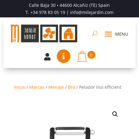
Calle Baja 30 • 44600 Alcañiz (TE) Spain
T.
+34 978 83 05 19
| info@milejardin.com
0


Inicio
/
Marcas
/
Menaje
/
Bra
/
Pelador liso efficient