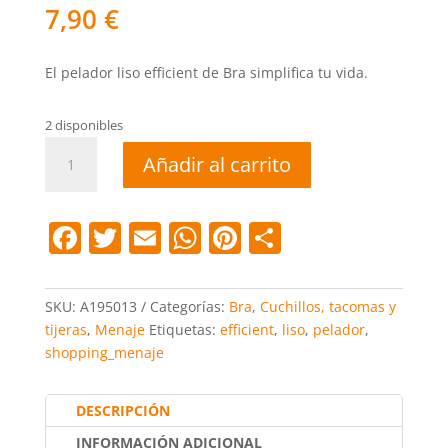
7,90
€
El pelador liso efficient de Bra simplifica tu vida.
2 disponibles
Pelador
Añadir al carrito
liso
efficient
cantidad
F
T
E
W
Pi
C
a
w
m
h
nt
o
c
itt
ai
at
er
m
SKU:
A195013
Categorías:
Bra
,
Cuchillos, tacomas y
e
er
l
s
e
p
tijeras
,
Menaje
Etiquetas:
efficient
,
liso
,
pelador
,
shopping_menaje
b
A
st
ar
o
p
tir
DESCRIPCIÓN
o
p
INFORMACIÓN ADICIONAL