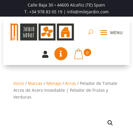
Calle Baja 30 • 44600 Alcañiz (TE) Spain
T.
+34 978 83 05 19
| info@milejardin.com
0


Inicio
/
Marcas
/
Menaje
/
Arcos
/
Pelador de Tomate
Arcos de Acero Inoxidable | Pelador de Frutas y
Verduras