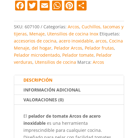
F
T
E
W
Pi
C
de
a
w
m
h
nt
o
Acero
Inoxidable
c
itt
ai
at
er
m
SKU:
607100
Categorías:
Arcos
,
Cuchillos, tacomas y
|
e
er
l
s
e
p
tijeras
,
Menaje
,
Utensilios de cocina Inox
Etiquetas:
Pelador
accesorios de cocina
,
acero inoxidable
,
arcos
,
Cocina
b
A
st
ar
de
Menaje
,
del hogar
,
Pelador Arcos
,
Pelador frutas
,
Frutas
o
p
tir
Pelador microdentado
,
Pelador tomate
,
Pelador
y
o
p
verduras
,
Utensilios de cocina
Marca:
Arcos
Verduras
cantidad
k
DESCRIPCIÓN
INFORMACIÓN ADICIONAL
VALORACIONES (0)
El
pelador de tomate Arcos de acero
inoxidable
es una herramienta
imprescindible para cualquier cocina.
Diseñado para pelar con facilidad tomates,