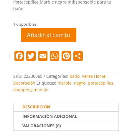
Portacepillos Marble negro indispensable para tu
baño.
1 disponibles
Añadir al carrito
Portacepillos
Marble
Negro
F
T
E
W
Pi
C
cantidad
a
w
m
h
nt
o
c
itt
ai
at
er
m
SKU:
22230065
Categorías:
baño
,
Versa Home
e
er
l
s
e
p
Decoración
Etiquetas:
marble
,
negro
,
portacepillos
,
shopping_menaje
b
A
st
ar
o
p
tir
DESCRIPCIÓN
o
p
INFORMACIÓN ADICIONAL
k
VALORACIONES (0)