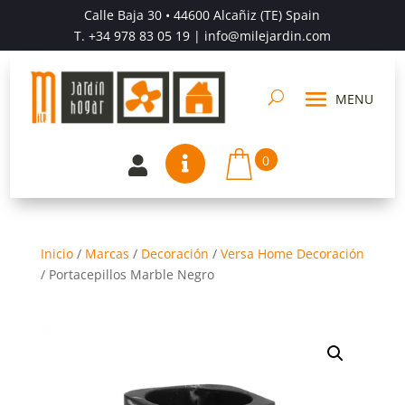
Calle Baja 30 • 44600 Alcañiz (TE) Spain
T.
+34 978 83 05 19
| info@milejardin.com
0


Inicio
/
Marcas
/
Decoración
/
Versa Home Decoración
/
Portacepillos Marble Negro