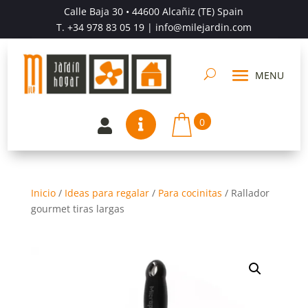
Calle Baja 30 • 44600 Alcañiz (TE) Spain
T.
+34 978 83 05 19
| info@milejardin.com
0


Inicio
/
Ideas para regalar
/
Para cocinitas
/
Rallador
gourmet tiras largas