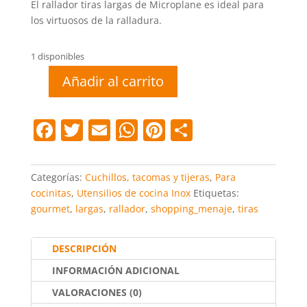
El rallador tiras largas de Microplane es ideal para
los virtuosos de la ralladura.
1 disponibles
Añadir al carrito
Rallador
gourmet
tiras
F
T
E
W
Pi
C
largas
a
w
m
h
nt
o
cantidad
c
itt
ai
at
er
m
Categorías:
Cuchillos, tacomas y tijeras
,
Para
e
er
l
s
e
p
cocinitas
,
Utensilios de cocina Inox
Etiquetas:
gourmet
,
largas
,
rallador
,
shopping_menaje
,
tiras
b
A
st
ar
o
p
tir
DESCRIPCIÓN
o
p
INFORMACIÓN ADICIONAL
k
VALORACIONES (0)