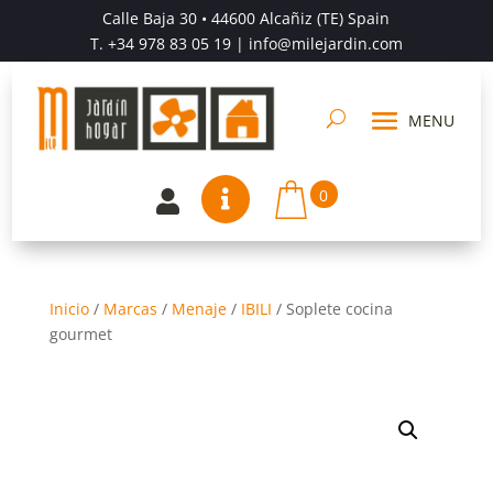
Calle Baja 30 • 44600 Alcañiz (TE) Spain
T.
+34 978 83 05 19
| info@milejardin.com
0


Inicio
/
Marcas
/
Menaje
/
IBILI
/
Soplete cocina
gourmet