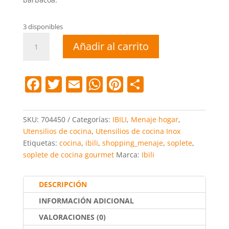
3 disponibles
Soplete
Añadir al carrito
cocina
gourmet
cantidad
F
T
E
W
Pi
C
a
w
m
h
nt
o
c
itt
ai
at
er
m
SKU:
704450
Categorías:
IBILI
,
Menaje hogar
,
e
er
l
s
e
p
Utensilios de cocina
,
Utensilios de cocina Inox
Etiquetas:
cocina
,
ibili
,
shopping_menaje
,
soplete
,
b
A
st
ar
soplete de cocina gourmet
Marca:
Ibili
o
p
tir
o
p
DESCRIPCIÓN
k
INFORMACIÓN ADICIONAL
VALORACIONES (0)