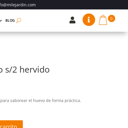
fo@milejardin.com
0


BLOG
 s/2 hervido
para saborear el huevo de forma práctica.
carrito