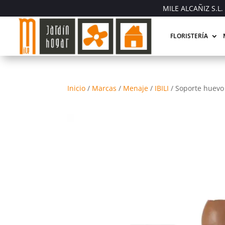
MILE ALCAÑIZ S.L. 
FLORISTERÍA
Inicio
/
Marcas
/
Menaje
/
IBILI
/
Soporte huevo 