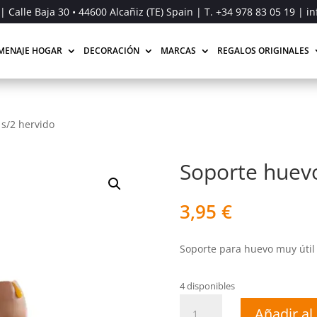
| Calle Baja 30 • 44600 Alcañiz (TE) Spain | T.
+34 978 83 05 19
| in
MENAJE HOGAR
DECORACIÓN
MARCAS
REGALOS ORIGINALES
s/2 hervido
Soporte huevo
3,95
€
Soporte para huevo muy útil 
4 disponibles
Soporte
Añadir al 