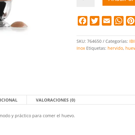
huevo
s/2
hervido
F
T
E
W
cantidad
a
w
m
h
c
itt
ai
at
SKU:
764650
Categorías:
IBI
e
er
l
s
Inox
Etiquetas:
hervido
,
hue
b
A
o
p
o
p
k
ICIONAL
VALORACIONES (0)
modo y práctico para comer el huevo.