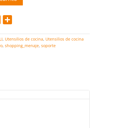
Pi
C
nt
o
er
m
LI
,
Utensilios de cocina
,
Utensilios de cocina
e
p
vo
,
shopping_menaje
,
soporte
st
ar
tir