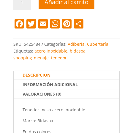
Añadir al carrito
mesa
bicolor
oro/blanco
F
T
E
W
Pi
C
gio
a
w
m
h
nt
o
bidasoa
cantidad
c
itt
ai
at
er
m
SKU:
5425484
Categorías:
Adiberia
,
Cubertería
e
er
l
s
e
p
Etiquetas:
acero inoxidable
,
bidasoa
,
shopping_menaje
,
tenedor
b
A
st
ar
o
p
tir
DESCRIPCIÓN
o
p
INFORMACIÓN ADICIONAL
k
VALORACIONES (0)
Tenedor mesa acero inoxidable.
Marca: Bidasoa.
En dos colores.