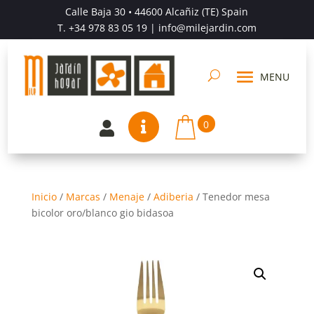
Calle Baja 30 • 44600 Alcañiz (TE) Spain
T.
+34 978 83 05 19
| info@milejardin.com
0


Inicio
/
Marcas
/
Menaje
/
Adiberia
/
Tenedor mesa
bicolor oro/blanco gio bidasoa