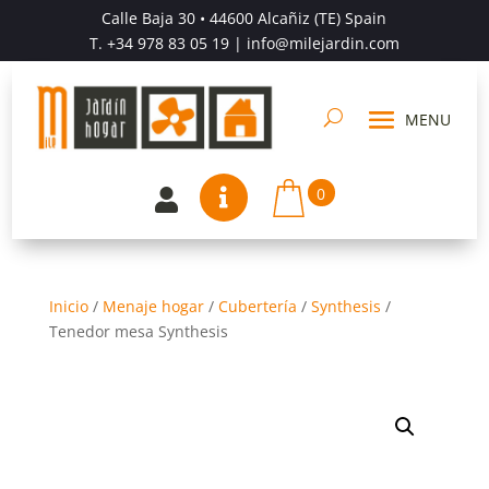
Calle Baja 30 • 44600 Alcañiz (TE) Spain
T.
+34 978 83 05 19
| info@milejardin.com
0


Inicio
/
Menaje hogar
/
Cubertería
/
Synthesis
/
Tenedor mesa Synthesis