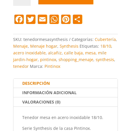
Synthesis
cantidad
F
T
E
W
Pi
C
a
w
m
h
nt
o
c
itt
ai
at
er
m
SKU:
tenedormesasynthesis
Categorías:
Cubertería
,
e
er
l
s
e
p
Menaje
,
Menaje hogar
,
Synthesis
Etiquetas:
18/10
,
acero inoxidable
,
alcañiz
,
calle baja
,
mesa
,
mile
b
A
st
ar
jardin-hogar
,
pintinox
,
shopping_menaje
,
synthesis
,
o
p
tir
tenedor
Marca:
Pintinox
o
p
k
DESCRIPCIÓN
INFORMACIÓN ADICIONAL
VALORACIONES (0)
Tenedor mesa en acero inoxidable 18/10.
Serie Synthesis de la casa Pintinox.