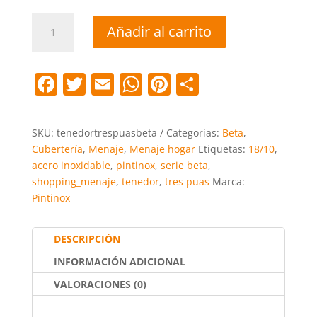
Tenedor
Añadir al carrito
tres
púas
Beta
F
T
E
W
Pi
C
cantidad
a
w
m
h
nt
o
c
itt
ai
at
er
m
SKU:
tenedortrespuasbeta
Categorías:
Beta
,
e
er
l
s
e
p
Cubertería
,
Menaje
,
Menaje hogar
Etiquetas:
18/10
,
acero inoxidable
,
pintinox
,
serie beta
,
b
A
st
ar
shopping_menaje
,
tenedor
,
tres puas
Marca:
o
p
tir
Pintinox
o
p
k
DESCRIPCIÓN
INFORMACIÓN ADICIONAL
VALORACIONES (0)