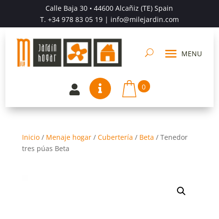
Calle Baja 30 • 44600 Alcañiz (TE) Spain
T.
+34 978 83 05 19
| info@milejardin.com
0


Inicio
/
Menaje hogar
/
Cubertería
/
Beta
/
Tenedor
tres púas Beta