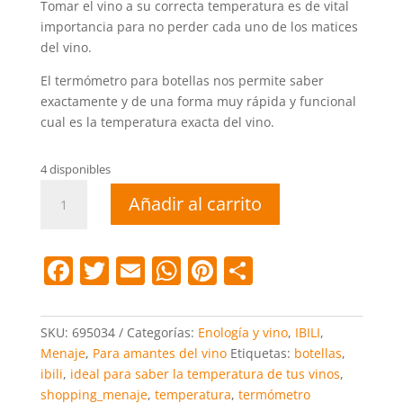
Tomar el vino a su correcta temperatura es de vital
importancia para no perder cada uno de los matices
del vino.
El termómetro para botellas nos permite saber
exactamente y de una forma muy rápida y funcional
cual es la temperatura exacta del vino.
4 disponibles
Termómetro
Añadir al carrito
para
botellas
cantidad
F
T
E
W
Pi
C
a
w
m
h
nt
o
c
itt
ai
at
er
m
SKU:
695034
Categorías:
Enología y vino
,
IBILI
,
e
er
l
s
e
p
Menaje
,
Para amantes del vino
Etiquetas:
botellas
,
ibili
,
ideal para saber la temperatura de tus vinos
,
b
A
st
ar
shopping_menaje
,
temperatura
,
termómetro