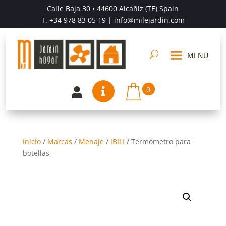
Calle Baja 30 • 44600 Alcañiz (TE) Spain
T.
+34 978 83 05 19
| info@milejardin.com
0


Inicio
/
Marcas
/
Menaje
/
IBILI
/
Termómetro para
botellas