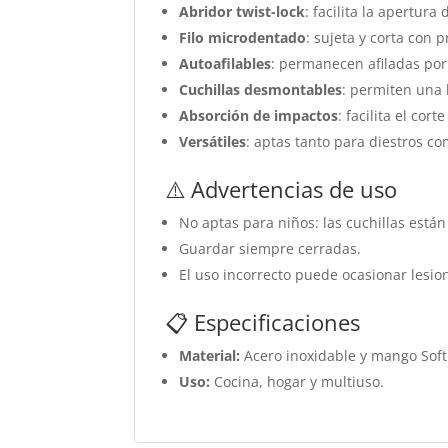
Abridor twist-lock
: facilita la apertura
Filo microdentado
: sujeta y corta con p
Autoafilables
: permanecen afiladas po
Cuchillas desmontables
: permiten una 
Absorción de impactos
: facilita el cor
Versátiles
: aptas tanto para diestros c
⚠️ Advertencias de uso
No aptas para niños: las cuchillas están
Guardar siempre cerradas.
El uso incorrecto puede ocasionar lesio
📋 Especificaciones
Material:
Acero inoxidable y mango Soft
Uso:
Cocina, hogar y multiuso.