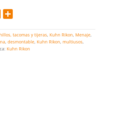
Pi
C
nt
o
er
m
illos, tacomas y tijeras
,
Kuhn Rikon
,
Menaje
,
e
p
ina
,
desmontable
,
Kuhn Rikon
,
multiusos
,
ca:
Kuhn Rikon
st
ar
tir