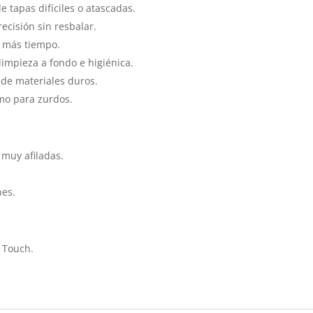
 de tapas difíciles o atascadas.
recisión sin resbalar.
r más tiempo.
limpieza a fondo e higiénica.
te de materiales duros.
omo para zurdos.
 muy afiladas.
nes.
 Touch.