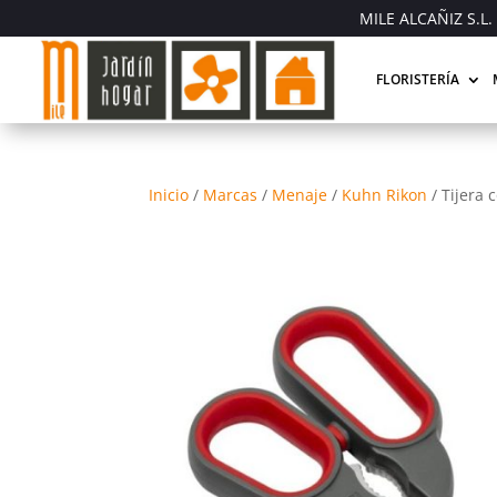
MILE ALCAÑIZ S.L. 
FLORISTERÍA
Inicio
/
Marcas
/
Menaje
/
Kuhn Rikon
/
Tijera