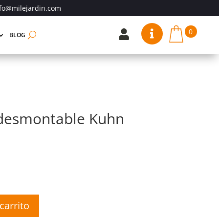
fo@milejardin.com
0


BLOG
 desmontable Kuhn
carrito