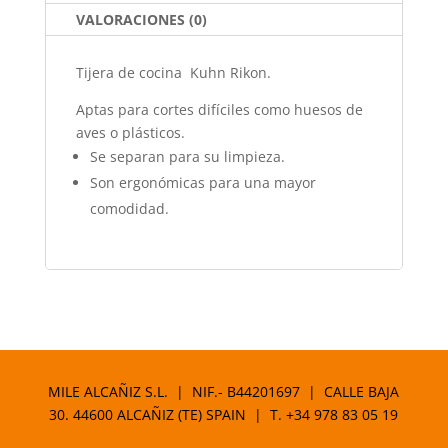
k
VALORACIONES (0)
Tijera de cocina Kuhn Rikon.
Aptas para cortes difíciles como huesos de
aves o plásticos.
Se separan para su limpieza.
Son ergonómicas para una mayor
comodidad.
MILE ALCAÑIZ S.L. | NIF.- B44201697 | CALLE BAJA
30. 44600 ALCAÑIZ (TE) SPAIN | T.
+34 978 83 05 19