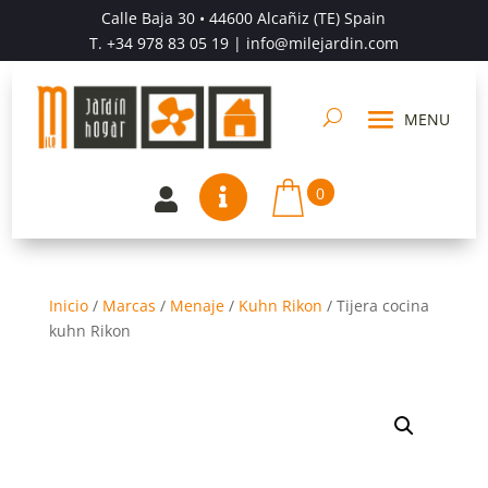
Calle Baja 30 • 44600 Alcañiz (TE) Spain
T.
+34 978 83 05 19
| info@milejardin.com
0


Inicio
/
Marcas
/
Menaje
/
Kuhn Rikon
/
Tijera cocina
kuhn Rikon