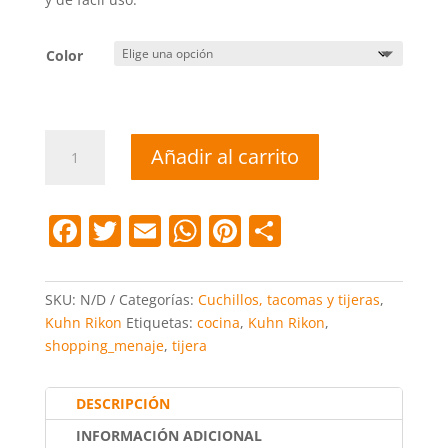
Color
Tijera
Añadir al carrito
cocina
kuhn
Rikon
F
T
E
W
Pi
C
cantidad
a
w
m
h
nt
o
c
itt
ai
at
er
m
SKU:
N/D
Categorías:
Cuchillos, tacomas y tijeras
,
e
er
l
s
e
p
Kuhn Rikon
Etiquetas:
cocina
,
Kuhn Rikon
,
shopping_menaje
,
tijera
b
A
st
ar
o
p
tir
DESCRIPCIÓN
o
p
INFORMACIÓN ADICIONAL