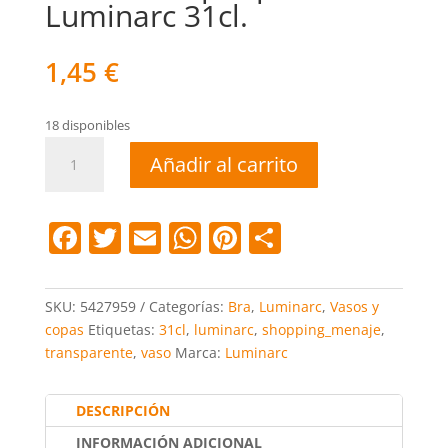
Luminarc 31cl.
1,45
€
18 disponibles
Vaso
Añadir al carrito
concepto
pulse
Luminarc
F
T
E
W
Pi
C
31cl.
a
w
m
h
nt
o
cantidad
c
itt
ai
at
er
m
SKU:
5427959
Categorías:
Bra
,
Luminarc
,
Vasos y
e
er
l
s
e
p
copas
Etiquetas:
31cl
,
luminarc
,
shopping_menaje
,
transparente
,
vaso
Marca:
Luminarc
b
A
st
ar
o
p
tir
DESCRIPCIÓN
o
p
INFORMACIÓN ADICIONAL