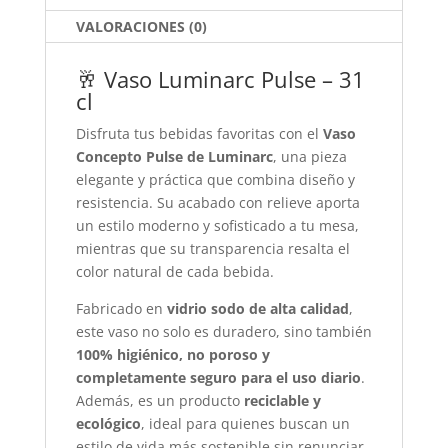
k
VALORACIONES (0)
🥂 Vaso Luminarc Pulse – 31
cl
Disfruta tus bebidas favoritas con el
Vaso
Concepto Pulse de Luminarc
, una pieza
elegante y práctica que combina diseño y
resistencia. Su acabado con relieve aporta
un estilo moderno y sofisticado a tu mesa,
mientras que su transparencia resalta el
color natural de cada bebida.
Fabricado en
vidrio sodo de alta calidad
,
este vaso no solo es duradero, sino también
100% higiénico, no poroso y
completamente seguro para el uso diario
.
Además, es un producto
reciclable y
ecológico
, ideal para quienes buscan un
estilo de vida más sostenible sin renunciar