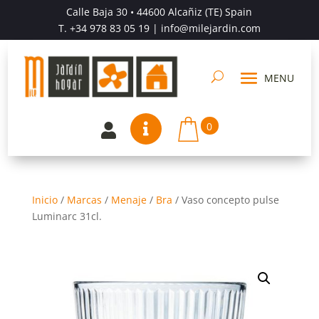
Calle Baja 30 • 44600 Alcañiz (TE) Spain
T.
+34 978 83 05 19
| info@milejardin.com
0


Inicio
/
Marcas
/
Menaje
/
Bra
/
Vaso concepto pulse
Luminarc 31cl.