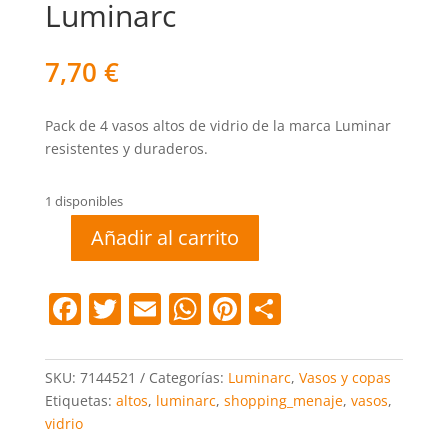
Luminarc
7,70
€
Pack de 4 vasos altos de vidrio de la marca Luminar
resistentes y duraderos.
1 disponibles
Añadir al carrito
Vaso
sidra
c/4
F
T
E
W
Pi
C
unidades
a
w
m
h
nt
o
Luminarc
c
itt
ai
at
er
m
cantidad
SKU:
7144521
Categorías:
Luminarc
,
Vasos y copas
e
er
l
s
e
p
Etiquetas:
altos
,
luminarc
,
shopping_menaje
,
vasos
,
vidrio
b
A
st
ar