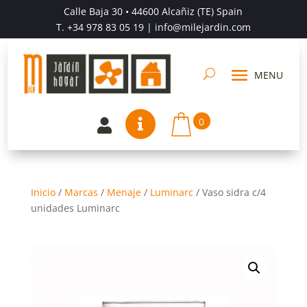
Calle Baja 30 • 44600 Alcañiz (TE) Spain
T.
+34 978 83 05 19
| info@milejardin.com
0


Inicio
/
Marcas
/
Menaje
/
Luminarc
/
Vaso sidra c/4
unidades Luminarc