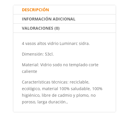
o
p
tir
DESCRIPCIÓN
o
p
INFORMACIÓN ADICIONAL
k
VALORACIONES (0)
4 vasos altos vidrio Luminarc sidra.
Dimensión: 53cl.
Material: Vidrio sodo no templado corte
caliente
Características técnicas: reciclable,
ecológico, material 100% saludable, 100%
higiénico, libre de cadmio y plomo, no
poroso, larga duración.,