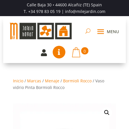
Calle Baja 30 • 44600 Alcañiz (TE) Spain
T.
+34 978 83 05 19
| info@milejardin.com
0


Inicio
/
Marcas
/
Menaje
/
Bormioli Rocco
/
Vaso
vidrio Pinta Bormioli Rocco