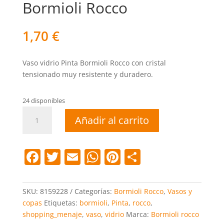
Bormioli Rocco
1,70
€
Vaso vidrio Pinta Bormioli Rocco con cristal
tensionado muy resistente y duradero.
24 disponibles
Vaso
Añadir al carrito
vidrio
Pinta
Bormioli
F
T
E
W
Pi
C
Rocco
a
w
m
h
nt
o
cantidad
c
itt
ai
at
er
m
SKU:
8159228
Categorías:
Bormioli Rocco
,
Vasos y
e
er
l
s
e
p
copas
Etiquetas:
bormioli
,
Pinta
,
rocco
,
shopping_menaje
,
vaso
,
vidrio
Marca:
Bormioli rocco
b
A
st
ar