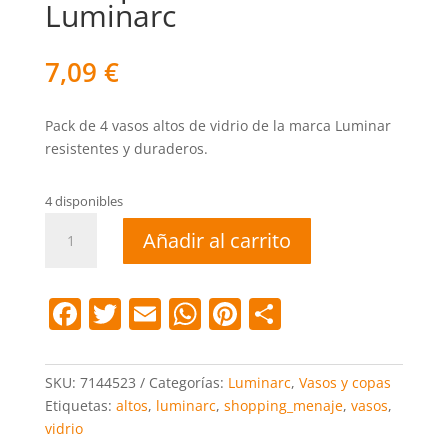
Luminarc
7,09
€
Pack de 4 vasos altos de vidrio de la marca Luminar
resistentes y duraderos.
4 disponibles
Vaso
Añadir al carrito
pinta
c/4
unidades
F
T
E
W
Pi
C
Luminarc
a
w
m
h
nt
o
cantidad
c
itt
ai
at
er
m
SKU:
7144523
Categorías:
Luminarc
,
Vasos y copas
e
er
l
s
e
p
Etiquetas:
altos
,
luminarc
,
shopping_menaje
,
vasos
,
vidrio
b
A
st
ar