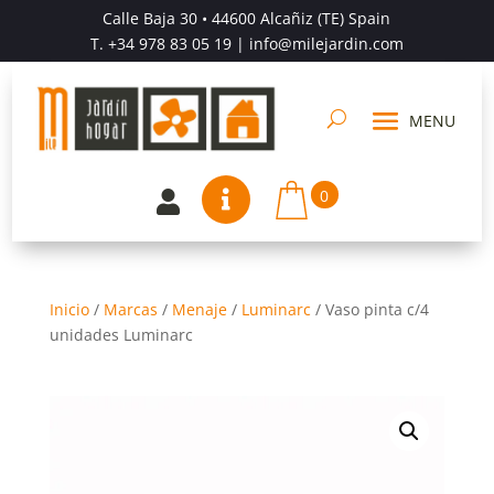
Calle Baja 30 • 44600 Alcañiz (TE) Spain
T.
+34 978 83 05 19
| info@milejardin.com
0


Inicio
/
Marcas
/
Menaje
/
Luminarc
/
Vaso pinta c/4
unidades Luminarc