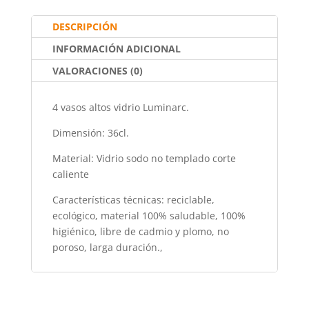
o
p
tir
DESCRIPCIÓN
o
p
INFORMACIÓN ADICIONAL
k
VALORACIONES (0)
4 vasos altos vidrio Luminarc.
Dimensión: 36cl.
Material: Vidrio sodo no templado corte
caliente
Características técnicas: reciclable,
ecológico, material 100% saludable, 100%
higiénico, libre de cadmio y plomo, no
poroso, larga duración.,