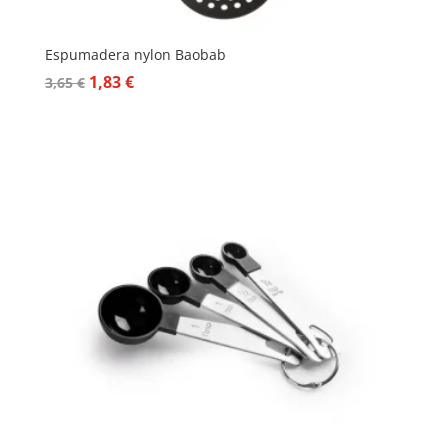
Espumadera nylon Baobab
El
El
1,83
€
3,65
€
precio
precio
original
actual
era:
es:
3,65 €.
1,83 €.