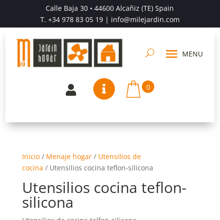
Calle Baja 30 • 44600 Alcañiz (TE) Spain
T.
+34 978 83 05 19
| info@milejardin.com
0


Inicio
/
Menaje hogar
/
Utensilios de
cocina
/
Utensilios cocina teflon-silicona
Utensilios cocina teflon-
silicona