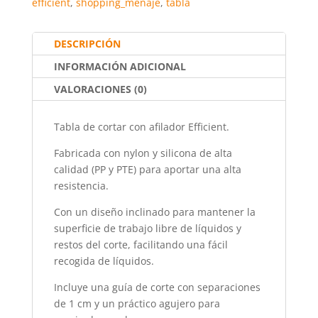
efficient
,
shopping_menaje
,
tabla
o
p
tir
o
p
DESCRIPCIÓN
k
INFORMACIÓN ADICIONAL
VALORACIONES (0)
Tabla de cortar con afilador Efficient.
Fabricada con nylon y silicona de alta
calidad (PP y PTE) para aportar una alta
resistencia.
Con un diseño inclinado para mantener la
superficie de trabajo libre de líquidos y
restos del corte, facilitando una fácil
recogida de líquidos.
Incluye una guía de corte con separaciones
de 1 cm y un práctico agujero para