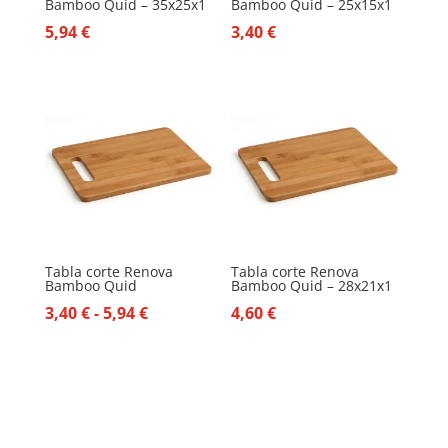
Bamboo Quid – 35x25x1
Bamboo Quid – 25x15x1
5,94
€
3,40
€
Tabla corte Renova
Tabla corte Renova
Bamboo Quid
Bamboo Quid – 28x21x1
Rango
3,40
€
-
5,94
€
4,60
€
de
precios:
desde
3,40 €
hasta