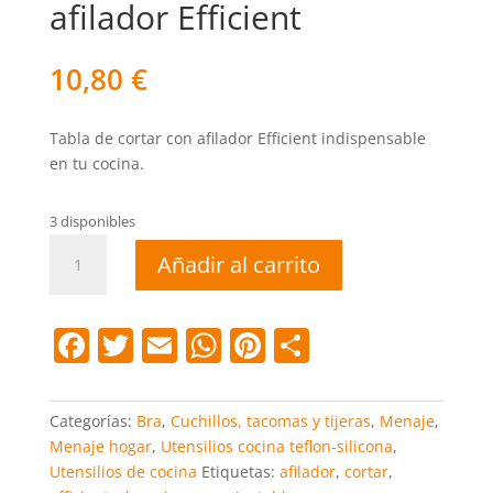
afilador Efficient
10,80
€
Tabla de cortar con afilador Efficient indispensable
en tu cocina.
3 disponibles
Tabla
Añadir al carrito
de
cortar
con
F
T
E
W
Pi
C
afilador
a
w
m
h
nt
o
Efficient
cantidad
c
itt
ai
at
er
m
Categorías:
Bra
,
Cuchillos, tacomas y tijeras
,
Menaje
,
e
er
l
s
e
p
Menaje hogar
,
Utensilios cocina teflon-silicona
,
Utensilios de cocina
Etiquetas:
afilador
,
cortar
,
b
A
st
ar