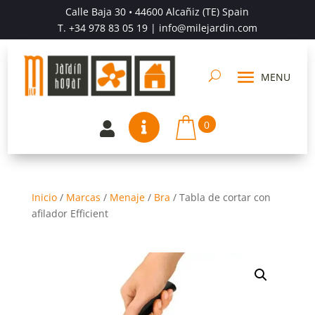
Calle Baja 30 • 44600 Alcañiz (TE) Spain
T.
+34 978 83 05 19
| info@milejardin.com
0


Inicio
/
Marcas
/
Menaje
/
Bra
/
Tabla de cortar con
afilador Efficient