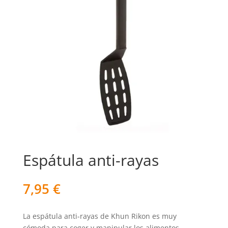
Espátula anti-rayas
7,95
€
La espátula anti-rayas de Khun Rikon es muy
cómoda para coger y manipular los alimentos.