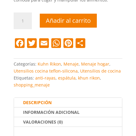
Espátula
Añadir al carrito
anti-
rayas
cantidad
F
T
E
W
Pi
C
a
w
m
h
nt
o
c
itt
ai
at
er
m
Categorías:
Kuhn Rikon
,
Menaje
,
Menaje hogar
,
e
er
l
s
e
p
Utensilios cocina teflon-silicona
,
Utensilios de cocina
Etiquetas:
anti-rayas
,
espátula
,
khun rikon
,
b
A
st
ar
shopping_menaje
o
p
tir
o
p
DESCRIPCIÓN
k
INFORMACIÓN ADICIONAL
VALORACIONES (0)