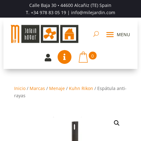
Calle Baja 30 • 44600 Alcañiz (TE) Spain
T.
+34 978 83 05 19
| info@milejardin.com
0


Inicio
/
Marcas
/
Menaje
/
Kuhn Rikon
/
Espátula anti-
rayas