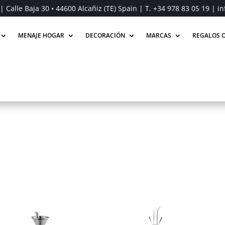
| Calle Baja 30 • 44600 Alcañiz (TE) Spain | T.
+34 978 83 05 19
| in
MENAJE HOGAR
DECORACIÓN
MARCAS
REGALOS O