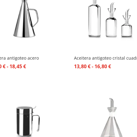
era antigoteo acero
Aceitera antigoteo cristal cua
Rango
Rango
50
€
-
18,45
€
13,80
€
-
16,80
€
de
de
precios:
precios:
desde
desde
10,50 €
13,80 €
hasta
hasta
18,45 €
16,80 €