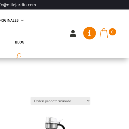
fo@milejardin.com
RIGINALES
0


BLOG