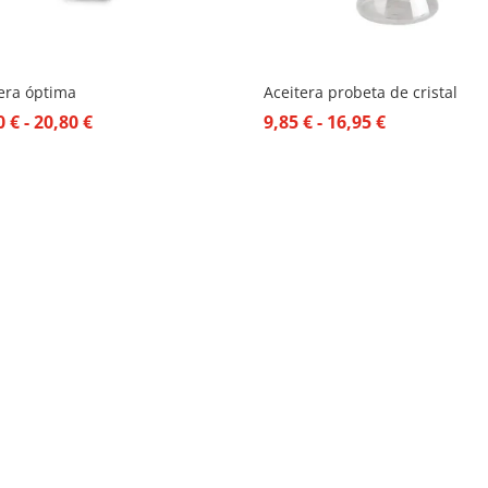
era óptima
Aceitera probeta de cristal
Rango
Rango
40
€
-
20,80
€
9,85
€
-
16,95
€
de
de
precios:
precios:
desde
desde
14,40 €
9,85 €
hasta
hasta
20,80 €
16,95 €