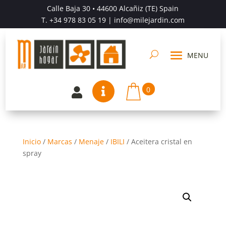
Calle Baja 30 • 44600 Alcañiz (TE) Spain
T.
+34 978 83 05 19
| info@milejardin.com
0


Inicio
/
Marcas
/
Menaje
/
IBILI
/
Aceitera cristal en
spray