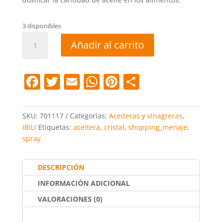
3 disponibles
Aceitera
Añadir al carrito
cristal
en
spray
F
T
E
W
Pi
C
cantidad
a
w
m
h
nt
o
c
itt
ai
at
er
m
SKU:
701117
Categorías:
Aceiteras y vinagreras
,
e
er
l
s
e
p
IBILI
Etiquetas:
aceitera
,
cristal
,
shopping_menaje
,
spray
b
A
st
ar
o
p
tir
DESCRIPCIÓN
o
p
INFORMACIÓN ADICIONAL
k
VALORACIONES (0)