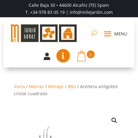
Calle Baja 30 • 44600 Alcañiz (TE) Spain
T.
+34 978 83 05 19
| info@milejardin.com
0


Inicio
/
Marcas
/
Menaje
/
IBILI
/
Aceitera antigoteo
cristal cuadrada