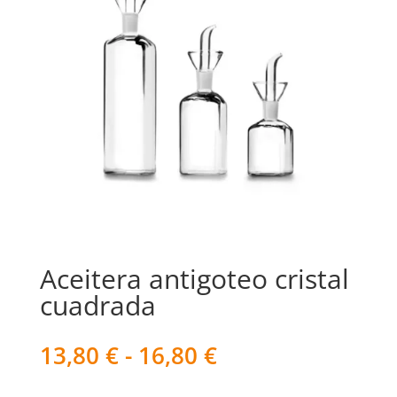
Aceitera antigoteo cristal
cuadrada
Rango
13,80
€
-
16,80
€
de
precios: