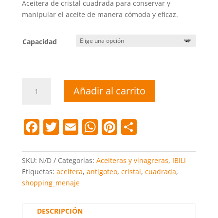
Aceitera de cristal cuadrada para conservar y
desde
manipular el aceite de manera cómoda y eficaz.
13,80 €
hasta
16,80 €
Capacidad
Aceitera
Añadir al carrito
antigoteo
cristal
cuadrada
F
T
E
W
Pi
C
cantidad
a
w
m
h
nt
o
c
itt
ai
at
er
m
SKU:
N/D
Categorías:
Aceiteras y vinagreras
,
IBILI
e
er
l
s
e
p
Etiquetas:
aceitera
,
antigoteo
,
cristal
,
cuadrada
,
shopping_menaje
b
A
st
ar
o
p
tir
DESCRIPCIÓN