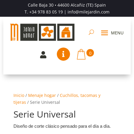
Calle Baja 30 • 44600 Alcañiz (TE) Spain
T.
+34 978 83 05 19
| info@milejardin.com
0


Inicio
/
Menaje hogar
/
Cuchillos, tacomas y
tijeras
/
Serie Universal
Serie Universal
Diseño de corte clásico pensado para el día a día.