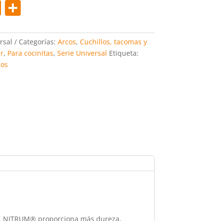
Pi
C
nt
o
er
m
rsal
Categorías:
Arcos
,
Cuchillos, tacomas y
e
p
r
,
Para cocinitas
,
Serie Universal
Etiqueta:
cos
st
ar
tir
cos. NITRUM® proporciona más dureza,