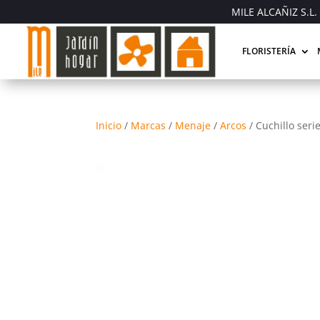
MILE ALCAÑIZ S.L. 
FLORISTERÍA
Inicio
/
Marcas
/
Menaje
/
Arcos
/
Cuchillo ser