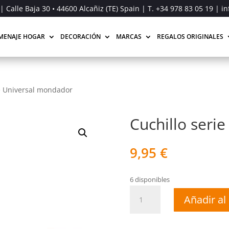
| Calle Baja 30 • 44600 Alcañiz (TE) Spain | T.
+34 978 83 05 19
| in
MENAJE HOGAR
DECORACIÓN
MARCAS
REGALOS ORIGINALES
ie Universal mondador
Cuchillo seri
9,95
€
6 disponibles
Cuchillo
Añadir al 
serie
Universal
mondador