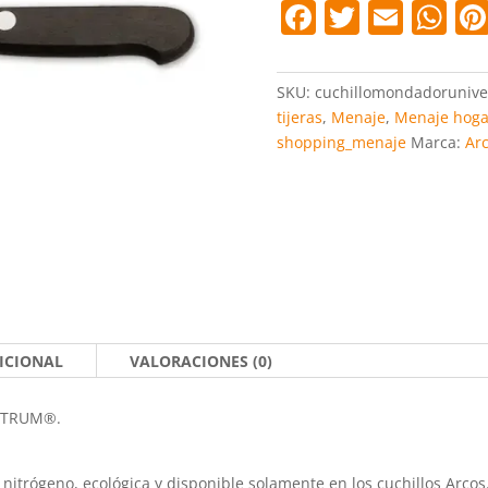
F
T
E
W
cantidad
a
w
m
h
c
itt
ai
at
SKU:
cuchillomondadorunive
e
er
l
s
tijeras
,
Menaje
,
Menaje hoga
shopping_menaje
Marca:
Ar
b
A
o
p
o
p
k
ICIONAL
VALORACIONES (0)
NITRUM®.
nitrógeno, ecológica y disponible solamente en los cuchillos Ar