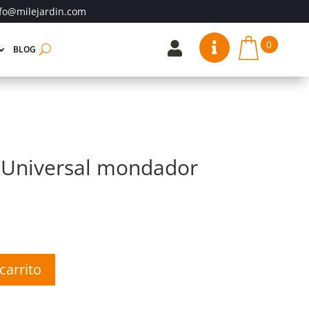
fo@milejardin.com
0


BLOG
e Universal mondador
carrito