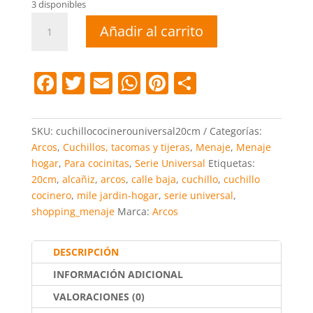
3 disponibles
Cuchillo
Añadir al carrito
serie
universal
cocinero
F
T
E
W
Pi
C
20
a
w
m
h
nt
o
cm
cantidad
c
itt
ai
at
er
m
SKU:
cuchillococinerouniversal20cm
Categorías:
e
er
l
s
e
p
Arcos
,
Cuchillos, tacomas y tijeras
,
Menaje
,
Menaje
hogar
,
Para cocinitas
,
Serie Universal
Etiquetas:
b
A
st
ar
20cm
,
alcañiz
,
arcos
,
calle baja
,
cuchillo
,
cuchillo
o
p
tir
cocinero
,
mile jardin-hogar
,
serie universal
,
o
p
shopping_menaje
Marca:
Arcos
k
DESCRIPCIÓN
INFORMACIÓN ADICIONAL
VALORACIONES (0)