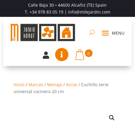
Calle Baja 30 • 44600 Alcañiz (TE) Spain
T.
+34 978 83 05 19
| info@milejardin.com
0


Inicio
/
Marcas
/
Menaje
/
Arcos
/
Cuchillo serie
universal cocinero 20 cm