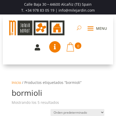
Calle Baja 30 • 44600 Alcañiz (TE) Spain
T.
+34 978 83 05 19
| info@milejardin.com
0


Inicio
/
Productos etiquetados “bormioli”
bormioli
Mostrando los 5 resultados