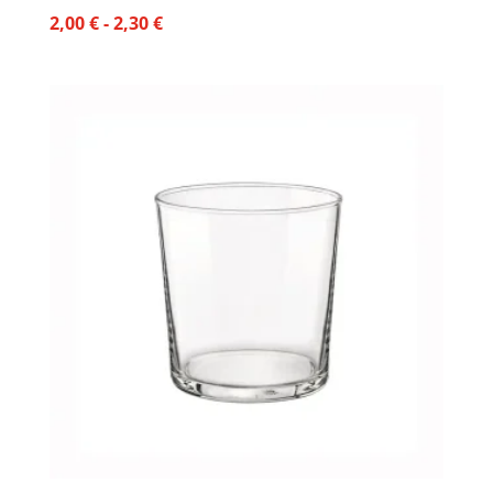
Rango
2,00
€
-
2,30
€
de
precios:
desde
2,00 €
hasta
2,30 €