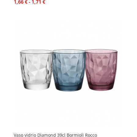
Rango
1,66
€
-
1,71
€
de
precios:
desde
1,66 €
hasta
1,71 €
Vaso vidrio Diamond 39cl Bormioli Rocco